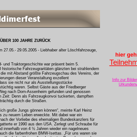
ÜBER 100 JAHRE ZURÜCK
27.05.- 29.05.2005 - Liebhaber alter Löschfahrzeuge,
hier geh
Teilnehm
- und Traktorgeschichte war präsent beim 5.
historische Fahrzeugraritäten glänzten bei strahlendem
die mit Abstand größte Fahrzeugschau des Vereins, der
erungen dieser Veranstaltung exzellent
Info zur Bilde
ass sie nicht nur als Ausstellungsstücke
Urkunden
tüchtig waren. Selbst Gäste aus der Friedberger
en Weg nach Dorn-Assenheim gefunden und genossen
n Zeit: Denn als Fahrzeugkonvoi tuckerten, dampften
eträchtig durch die Straßen.
sich große Jungs gönnen können“, meinte Karl Heinz
os zu neuem Leben erweckte. Mit dabei war ein
ach der Vorliebe des ehemaligen Bundeskanzlers für
rgatterte er 1990 aus den USA. Zerlegt und Schraube für
 innerhalb von 4 ½ Jahren wieder ein nagelneues
auch die farbenfrohen BMW-Isettas. „Für uns waren sie