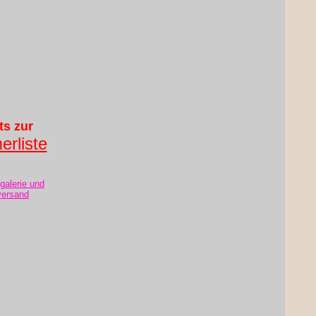
ts zur
erliste
rgalerie und
versand