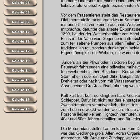
fahrbarer Untersatz mit einem Dach über 
liebevoll als Knutschkugeln bezeichneten V
Vor dem Präsentieren steht das Restaurier
Oldtimermodelle meist irgendwo in Scheune
restauriert. Hiervon konnte auch die Weck
mitbrachte, darunter das älteste Exponat 
1890, bei der der Wasserbehälter von Hand 
Fluss in der Nähe war. Gegenüber hatte sich
zum teil seltene Pumpen aus allen Teilen D
traditionellen rot, sondern dunkelgrün lac
Eigenständigkeit der Wehren, sie wurden der
Anders als bei Pkws oder Traktoren beginnt
Feuerwehrfahrzeugen eine teilweise mühevol
feuerwehrtechnischen Beladung. Borgwards
Stammheim oder ein Opel Blitz, Baujahr 19
Drehleiter oder nach vorn mit Wasserwerfer
Assenheimer Großtanklöschfahrzeug wecken 
Kult-kult-kult kult, so klingt ein Lanz Glühk
Schlepper. Dafür ist nicht nur das einprägs
Zweitaktmotoren verantwortlich, die mittel
zum Leben erweckt werden wollen. Heute an
Porsche ließen keinen Hightech vermuten, d
40er und 50er Jahren detailliert und für jed
Die Motorradaussteller kamen kaum zum Dur
war das Gedränge groß. Allen Voran Organis
mitbrachte. Mit Ardie und Zündapp war die 