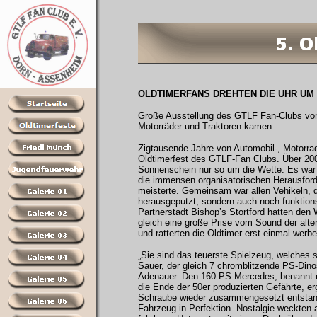
OLDTIMERFANS DREHTEN DIE UHR UM 
Große Ausstellung des GTLF Fan-Clubs vom 
Motorräder und Traktoren kamen
Zigtausende Jahre von Automobil-, Motorrad
Oldtimerfest des GTLF-Fan Clubs. Über 200 
Sonnenschein nur so um die Wette. Es war 
die immensen organisatorischen Herausford
meisterte. Gemeinsam war allen Vehikeln, d
herausgeputzt, sondern auch noch funktions
Partnerstadt Bishop’s Stortford hatten d
gleich eine große Prise vom Sound der alte
und ratterten die Oldtimer erst einmal werb
„Sie sind das teuerste Spielzeug, welches 
Sauer, der gleich 7 chromblitzende PS-Din
Adenauer. Den 160 PS Mercedes, benannt n
die Ende der 50er produzierten Gefährte, e
Schraube wieder zusammengesetzt entstand
Fahrzeug in Perfektion. Nostalgie weckten 