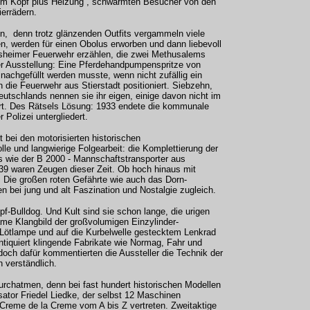
dem Kopf plus Heizung“, schwärmten Besucher von den
ierrädern.
en, denn trotz glänzenden Outfits vergammeln viele
n, werden für einen Obolus erworben und dann liebevoll
esheimer Feuerwehr erzählen, die zwei Methusalems
der Ausstellung: Eine Pferdehandpumpenspritze von
nachgefüllt werden musste, wenn nicht zufällig ein
 die Feuerwehr aus Stierstadt positioniert. Siebzehn,
eutschlands nennen sie ihr eigen, einige davon nicht im
kiert. Des Rätsels Lösung: 1933 endete die kommunale
 Polizei untergliedert.
 bei den motorisierten historischen
le und langwierige Folgearbeit: die Komplettierung der
 wie der B 2000 - Mannschaftstransporter aus
39 waren Zeugen dieser Zeit. Ob hoch hinaus mit
: Die großen roten Gefährte wie auch das Dorn-
bei jung und alt Faszination und Nostalgie zugleich.
opf-Bulldog. Und Kult sind sie schon lange, die urigen
ame Klangbild der großvolumigen Einzylinder-
s Lötlampe und auf die Kurbelwelle gestecktem Lenkrad
tiquiert klingende Fabrikate wie Normag, Fahr und
och dafür kommentierten die Aussteller die Technik der
en verständlich.
chatmen, denn bei fast hundert historischen Modellen
ator Friedel Liedke, der selbst 12 Maschinen
Creme de la Creme vom A bis Z vertreten. Zweitaktige