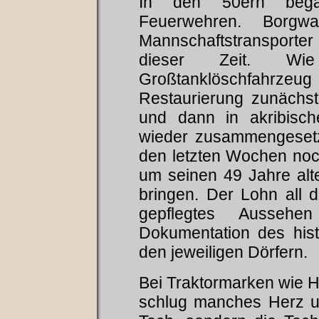
In den 50ern bega
Feuerwehren. Borg
Mannschaftstransporte
dieser Zeit. Wie
Großtanklöschfahrzeug
Restaurierung zunächst i
und dann in akribisch
wieder zusammengesetz
den letzten Wochen noch
um seinen 49 Jahre alt
bringen. Der Lohn all di
gepflegtes Aussehe
Dokumentation des his
den jeweiligen Dörfern.
Bei Traktormarken wie 
schlug manches Herz u